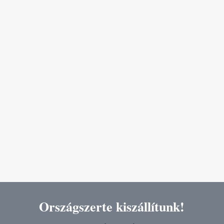
„Lorem ipsum dolor sit amet, consectetur
adipiscing elit. Aliquam eu dui volutpat,
suscipit ipsum ut, gravida nisl. Phasellus in
ante laoreet, bibendum dolor ac, auctor
ligula.”
Országszerte kiszállítunk!