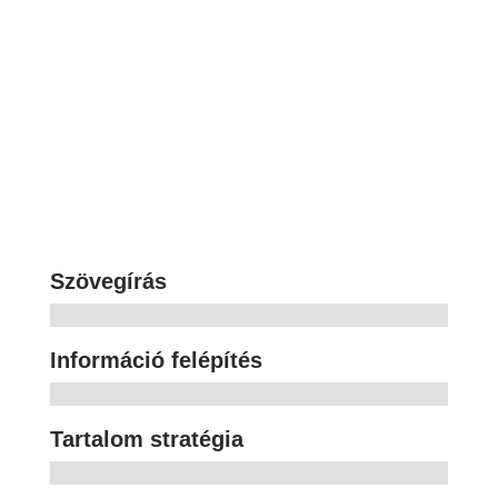
Lorem ipsum dolor sit consectetur
adipiscing elit. Nunc ex sem, facilisis sed
viverra nec.
Szövegírás
Információ felépítés
Tartalom stratégia