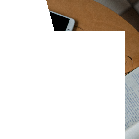
Aliquam vehicula nunc
facilisis tincidunt feugiat.
Pellentesque sed viverra
nisi. Fusce et laoreet
augue. Quisque pretium,
felis at volutpat rhoncus,