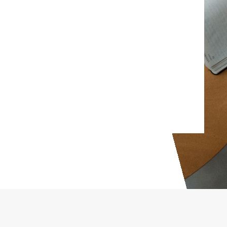
ligula lectus semper
urna.
Tóth János
, Cégvezető, Média Kft