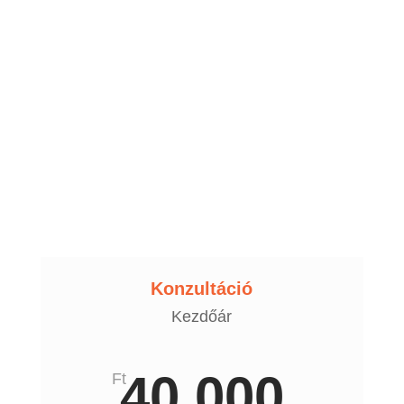
Konzultáció
Kezdőár
40 000
Ft