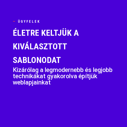
—
ÜGYFELEK
ÉLETRE KELTJÜK A
KIVÁLASZTOTT
SABLONODAT
Kizárólag a legmodernebb és legjobb
technikákat gyakorolva építjük
weblapjainkat