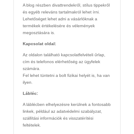
A blog részben divattrendekről, stílus tippekről
és egyéb releváns tartalmakról lehet írni.
Lehetőséget lehet adni a vásárlóknak a
termékek értékelésére és vélemények
megosztására is.
Kapcsolat oldal:
Az oldalon található kapcsolatfelvételi űrlap,
cím és telefonos elérhetőség az ügyfelek
számára.
Fel lehet tüntetni a bolt fizikai helyét is, ha van
ilyen.
Lábléc:
A láblécben elhelyezésre kerülnek a fontosabb
linkek, például az adatvédelmi szabályzat,
szállítási információk és visszatérítési
feltételek.