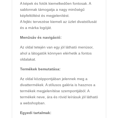
A képek és fotók kiemelkedően fontosak. A
sablonnak támogatja a nagy minőségű
képfeltöltést és megjelenítést.
A fejléc tervezése kiemeli az üzlet divatstílusát
és a márka logóját.
Menüsáv és navigáció:
Az oldal tetején van egy jól látható menüsor,
ahol a látogatók könnyen elérhetik a fontos
oldalakat.
Termékek bemutatása:
Az oldal középpontjában jelennek meg a
divattermékek. A stílusos galéria is hasznos a
termékek megjelenítése szempontjából. A
termékek neve, ára és rövid leírásuk jól látható
a webshopban.
Egyedi tartalmak: