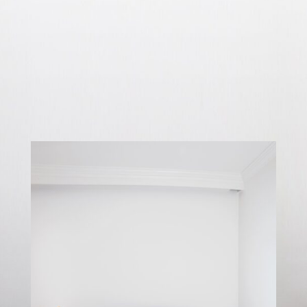
posuere vulputate. Etiam elit elit,
elementum sed varius at, adipiscing vitae
est.