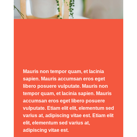
Mauris non tempor quam, et lacinia
sapien. Mauris accumsan eros eget
libero posuere vulputate. Mauris non
tempor quam, et lacinia sapien. Mauris
accumsan eros eget libero posuere
vulputate. Etiam elit elit, elementum sed
varius at, adipiscing vitae est. Etiam elit
elit, elementum sed varius at,
adipiscing vitae est.