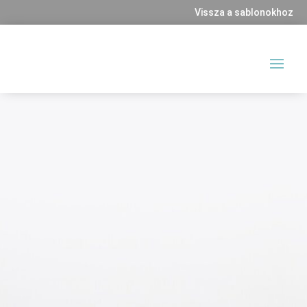
Vissza a sablonokhoz
Mauris non tempor quam, et lacinia
sapien. Mauris accumsan eros eget libero