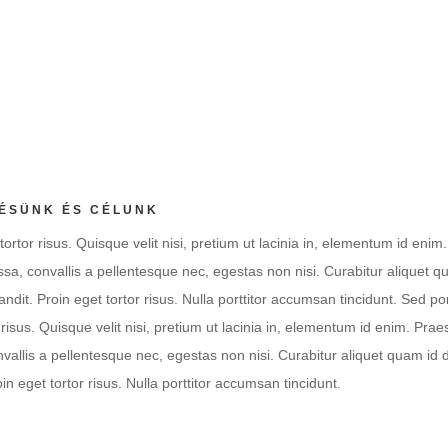
tation ullamco laboris nisi ut aliquip ex ea commodo consequat. Duis a
dolor in reprehenderit in voluptate velit esse cillum dolore eu fugiat nulla
ur.
nd
|
Szakkörök
ÉSÜNK ÉS CÉLUNK
tortor risus. Quisque velit nisi, pretium ut lacinia in, elementum id enim
sa, convallis a pellentesque nec, egestas non nisi. Curabitur aliquet q
ndit. Proin eget tortor risus. Nulla porttitor accumsan tincidunt. Sed por
 risus. Quisque velit nisi, pretium ut lacinia in, elementum id enim. Pra
vallis a pellentesque nec, egestas non nisi. Curabitur aliquet quam id 
oin eget tortor risus. Nulla porttitor accumsan tincidunt.