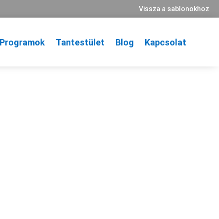
Vissza a sablonokhoz
Programok
Tantestület
Blog
Kapcsolat
lődj
mpor incididunt ut