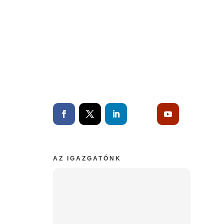
H-P: 8:00 – 16:00
Hétvége: Zárva
TELEFON & E-MAIL
+36 1 123 4567
hello@jimmail.hu
AZ IGAZGATÓNK
por
ostrud