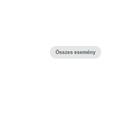
JÚLIUS 18, CSÜTÖRTÖK
Iskolai sakk verseny
AUGUSZTUS 1, PÉNTEK
Tantestületi gyűlés
Összes esemény