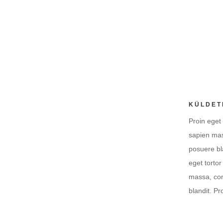
exerci
irure 
pariat
Órare
KÜLDET
Proin eget 
sapien mas
posuere bla
eget tortor
massa, con
blandit. Pr