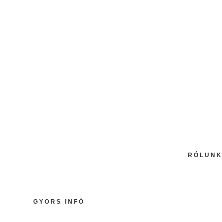
Tanuló kézikönyv
Elfelejtette jelszavát?
Bejelentkezés
RÓLUN
1-4
Lorem 
GYORS INFÓ
incidi