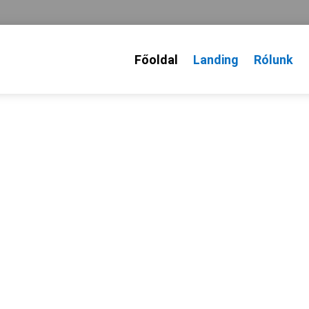
Főoldal
Landing
Rólunk
JIMM ÁLTALÁNOS ISKOLA
ulj - Művelődj - Fej
 sit amet, consectetur adipiscing elit, sed do eiusmod te
labore et dolore magna aliqua.