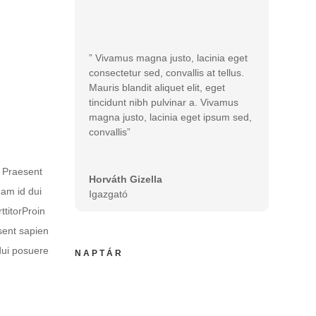
ute
” Vivamus magna justo, lacinia eget
consectetur sed, convallis at tellus.
Mauris blandit aliquet elit, eget
tincidunt nibh pulvinar a. Vivamus
magna justo, lacinia eget ipsum sed,
convallis”
. Praesent
Horváth Gizella
uam id dui
Igazgató
ttitorProin
esent sapien
dui posuere
NAPTÁR
JÚLIUS 5, HÉTFŐ
Tanári kar választások